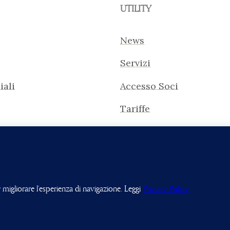
UTILITY
News
Servizi
iali
Accesso Soci
Tariffe
© Olgiata Golf Club | P. IVA: 01302571003 | Credit