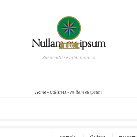
UB
IL CAMPO
GARE
CONT
Nullam eu ipsum
Suspendisse nibh mauris
Home
»
Galleries
»
Nullam eu ipsum