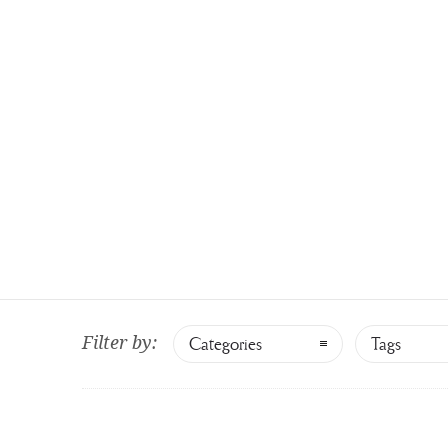
06 30889141
segreteria@olgiatagolfclub.it
IL CL
Filter by:
Categories
Tags