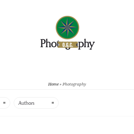
UB
IL CAMPO
GARE
CONT
Photography
Home
»
Photography
Authors