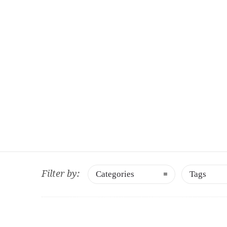
06 30889141
segreteria@olgiatagolfclub.it
IL CLU
Filter by:
Categories
Tags