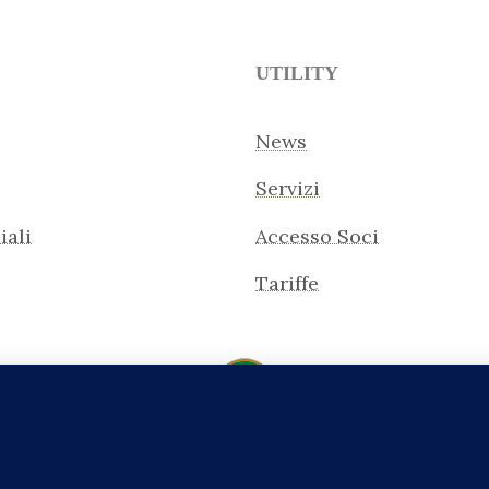
UTILITY
News
Servizi
iali
Accesso Soci
Tariffe