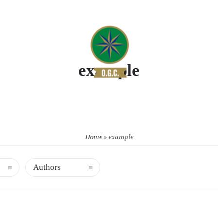
B
IL CAMPO
GARE
CON
example
Home
»
example
Authors